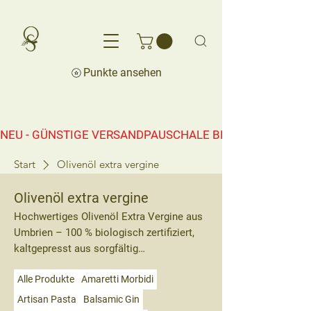
Punkte ansehen
NEU - GÜNSTIGE VERSANDPAUSCHALE BEREITS AB CHF 50.0
Start
Olivenöl extra vergine
Olivenöl extra vergine
Hochwertiges Olivenöl Extra Vergine aus
Umbrien – 100 % biologisch zertifiziert,
kaltgepresst aus sorgfältig
handverlesenen, reifen Oliven. Unser
Alle Produkte
Amaretti Morbidi
natives Olivenöl überzeugt mit intensiv-
fruchtigem Aroma, milder Schärfe und
Artisan Pasta
Balsamic Gin