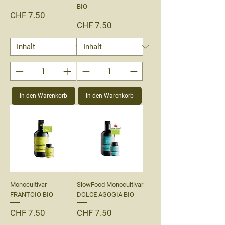
BIO
Preis
CHF 7.50
Preis
CHF 7.50
In den Warenkorb
In den Warenkorb
Monocultivar
SlowFood Monocultivar
FRANTOIO BIO
DOLCE AGOGIA BIO
Preis
Preis
CHF 7.50
CHF 7.50