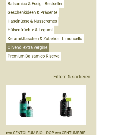
typisch mediterranem Charakter.
Balsamico & Essig
Bestseller
Nachhaltig produziert in den unberührten
Geschenkideen & Präsente
Tälern Umbriens, garantiert es pure
Natürlichkeit und höchste Qualität für
Haselnüsse & Nusscremes
Geniesser und gesundheitsbewusste
Hülsenfrüchte & Legumi
Feinschmecker.
Keramikflaschen & Zubehör
Limoncello
Olivenöl extra vergine
Premium Balsamico Riserva
Filtern & sortieren
evo CENTOLEUM BIO
DOP evo CENTUMBRIE