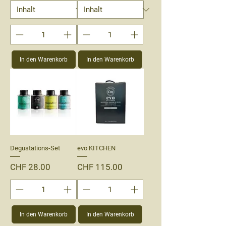
In den Warenkorb
In den Warenkorb
Degustations-Set
evo KITCHEN
Preis
Preis
CHF 28.00
CHF 115.00
In den Warenkorb
In den Warenkorb