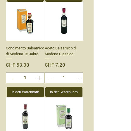
Condimento Balsamico
Aceto Balsamico di
di Modena 15 Jahre
Modena Classico
Preis
Preis
CHF 53.00
CHF 7.20
In den Warenkorb
In den Warenkorb