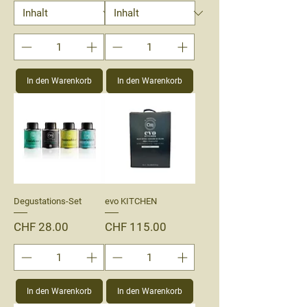
In den Warenkorb
In den Warenkorb
Degustations-Set
evo KITCHEN
Preis
Preis
CHF 28.00
CHF 115.00
In den Warenkorb
In den Warenkorb