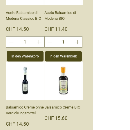
Aceto Balsamico di
Aceto Balsamico di
Modena Classico BIO
Modena BIO
Preis
Preis
CHF 14.50
CHF 11.40
In den Warenkorb
In den Warenkorb
Balsamico Creme ohne
Balsamico Creme BIO
Verdickungsmittel
Preis
CHF 15.60
Preis
CHF 14.50