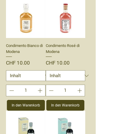
Condimento Bianco di
Condimento Rosé di
Modena
Modena
Preis
Preis
CHF 10.00
CHF 10.00
In den Warenkorb
In den Warenkorb