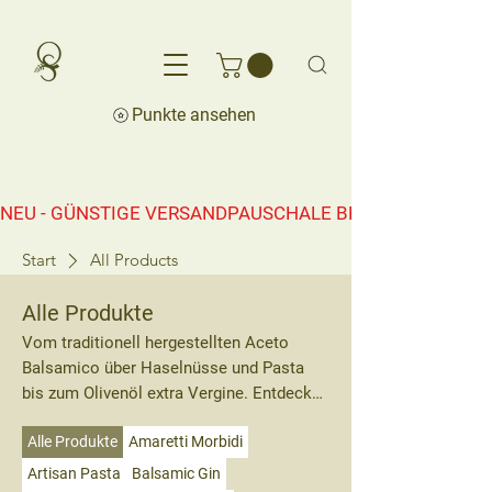
Punkte ansehen
NEU - GÜNSTIGE VERSANDPAUSCHALE BEREITS AB CHF 50.0
Start
All Products
Alle Produkte
Vom traditionell hergestellten Aceto
Balsamico über Haselnüsse und Pasta
bis zum Olivenöl extra Vergine. Entdecken
Sie unsere hochwertigen italienischen
Alle Produkte
Amaretti Morbidi
Spezialitäten.
Artisan Pasta
Balsamic Gin