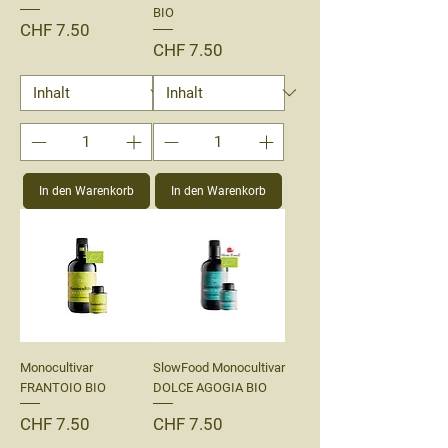
BIO
Preis
CHF 7.50
Preis
CHF 7.50
In den Warenkorb
In den Warenkorb
Monocultivar
SlowFood Monocultivar
FRANTOIO BIO
DOLCE AGOGIA BIO
Preis
Preis
CHF 7.50
CHF 7.50