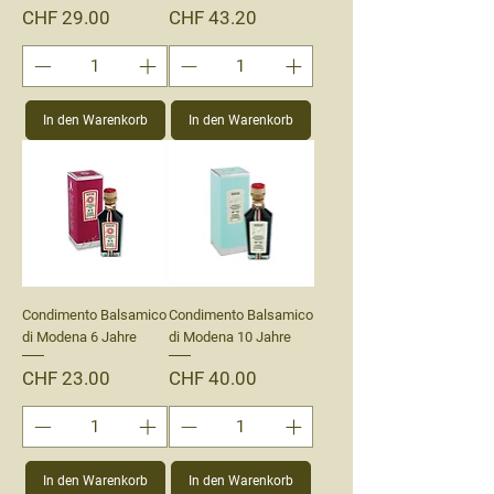
Preis
Preis
CHF 29.00
CHF 43.20
In den Warenkorb
In den Warenkorb
Condimento Balsamico
Condimento Balsamico
di Modena 6 Jahre
di Modena 10 Jahre
Preis
Preis
CHF 23.00
CHF 40.00
In den Warenkorb
In den Warenkorb